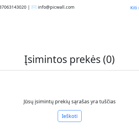
+37063143020 | ✉️ info@picwall.com
Kiti
Įsimintos prekės (0)
Jūsų įsimintų prekių sąrašas yra tuščias
Ieškoti