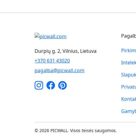
Pagal
Pirkim
Durpių g. 2, Vilnius, Lietuva
+370 631 43020
Intele
pagalba@picwall.com
Slapuk
Privat
Kontak
Gamybo
© 2026 PICWALL. Visos teisės saugomos.