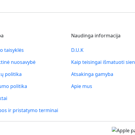
ba
Naudinga informacija
o taisyklės
D.U.K
ktinė nuosavybė
Kaip teisingai išmatuoti sie
ų politika
Atsakinga gamyba
umo politika
Apie mus
tai
s ir pristatymo terminai