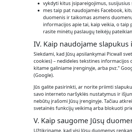
vykdyti kitus įsipareigojimus, susijusi
mes taip pat naudojamės Facebook, kitų
duomenis ir taikomas asmens duomenų a
informacijos apie tai, kaip veikia, o ta
rasite minėtų paslaugų teikėjų pateikia
IV. Kaip naudojame slapukus 
Siekdami, kad Jūsų apsilankymai Picwall sve
cookies) – nedideles tekstines informacijos
kitame galiniame įrenginyje, arba pvz.” Googl
(Google).
Jūs galite pasirinkti, ar norite priimti slapuk
savo interneto naršyklės nustatymus ir išjung
nebūtų įrašomi Jūsų įrenginyje. Tačiau atkrei
svetainės funkcijų veikimą arba blokuoti pri
V. Kaip saugome Jūsų duomen
Užtikriname, kad visi Jūsų duomenys renka