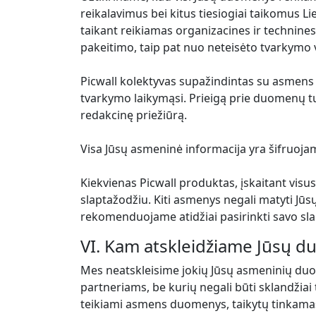
reikalavimus bei kitus tiesiogiai taikomus
taikant reikiamas organizacines ir technine
pakeitimo, taip pat nuo neteisėto tvarkymo
Picwall kolektyvas supažindintas su asmens
tvarkymo laikymąsi. Prieigą prie duomenų tur
redakcinę priežiūrą.
Visa Jūsų asmeninė informacija yra šifruojam
Kiekvienas Picwall produktas, įskaitant visus
slaptažodžiu. Kiti asmenys negali matyti Jū
rekomenduojame atidžiai pasirinkti savo slapt
VI. Kam atskleidžiame Jūsų d
Mes neatskleisime jokių Jūsų asmeninių duo
partneriams, be kurių negali būti sklandžiai
teikiami asmens duomenys, taikytų tinkama