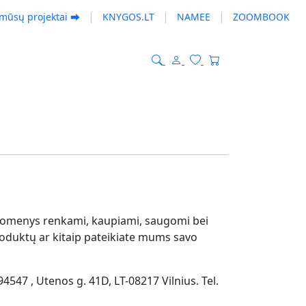
|
|
|
 mūsų projektai ⮕
KNYGOS.LT
NAMEE
ZOOMBOOK
duomenys renkami, kaupiami, saugomi bei
 produktų ar kitaip pateikiate mums savo
547 , Utenos g. 41D, LT-08217 Vilnius. Tel.