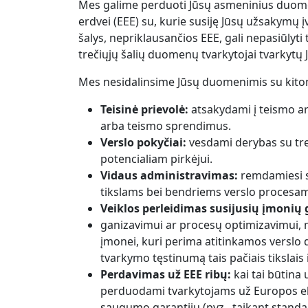
Mes galime perduoti Jūsų asmeninius duome
erdvei (EEE) su, kurie susiję Jūsų užsakym
šalys, nepriklausančios EEE, gali nepasiūlyt
trečiųjų šalių duomenų tvarkytojai tvarky
Mes nesidalinsime Jūsų duomenimis su kitom
Teisinė prievolė:
atsakydami į teismo arb
arba teismo sprendimus.
Verslo pokyčiai:
vesdami derybas su treč
potencialiam pirkėjui.
Vidaus administravimas:
remdamiesi s
tikslams bei bendriems verslo procesams
Veiklos perleidimas susijusių įmonių 
ganizavimui ar procesų optimizavimui, m
įmonei, kuri perima atitinkamos verslo
tvarkymo tęstinumą tais pačiais tikslais 
Perdavimas už EEE ribų:
kai tai būtina
perduodami tvarkytojams už Europos eko
saugumo garantijų (pvz., taikant standar