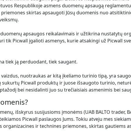
 Lietuvos Respublikoje asmens duomenų apsaugą reglamentu
s priemones skirtas apsaugoti Jūsų duomenis nuo atsitiktini
 veiksmų.
 duomenų apsaugos reikalavimais ir užtikrina nustatytų o
i tik Picwall įgalioti asmenys, kurie atsakingi už Picwall sv
a tiek ją perduodant, tiek saugant.
 vaizdus, nuotraukas ar kitą įkeliamo turinio tipą, yra saugo
sų sukurtų Picwall produktų ir juose išsaugoto turinio, net
ažodį bei nesidalinti juo su trečiaisiais asmenimis bei saugia
uomenis?
menų, išskyrus susijusioms įmonėms (UAB BALTO trader, BAL
 teikiamos Picwall paslaugos Jums. Tokiu atveju mes siekiame
s organizacines ir technines priemones, skirtas gautiems