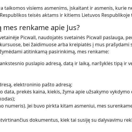
aikomos visiems asmenims, įskaitant ir asmenis, kurie nėra 
 Respublikos teisės aktams ir kitiems Lietuvos Respublikoje
ją mes renkame apie Jus?
svetainėje Picwall, naudojatės svetainės Picwall paslauga, 
nkursuose, bei žaidimuose arba kreipiatės į mus prašydami 
ažymėdami atitinkamą pasirinkimą, mes renkame:
nkstesnio puslapio adresą, datą ir laiką, naršyklės tipą ir ve
dresą, elektroninio pašto adresą;
mo data, prekės kaina, kiekis, žyma apie užsakymo vykdymo 
kodas);
no numeris). Jei buvo pirkta kitam asmeniui, mes surenkam
virtinančius dokumentus, kiek tai susiję su dalyvavimu rekl