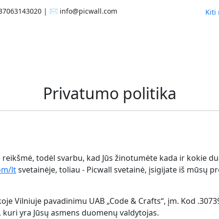
+37063143020 | ✉️ info@picwall.com
Kiti
Privatumo politika
reikšmė, todėl svarbu, kad Jūs žinotumėte kada ir kokie 
om/lt
svetainėje, toliau - Picwall svetainė, įsigijate iš mūsų
je Vilniuje pavadinimu UAB „Code & Crafts“, įm. Kod .307394
, kuri yra Jūsų asmens duomenų valdytojas.