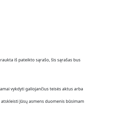
braukta iš pateikto sąrašo, šis sąrašas bus
kamai vykdyti galiojančius teisės aktus arba
ime atskleisti Jūsų asmens duomenis būsimam