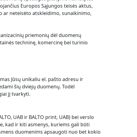
ojančius Europos Sąjungos teisės aktus,
o ar neteisėto atskleidimo, sunaikinimo,
rganizacinių priemonių dėl duomenų
etainės techninę, komercinę bei turinio
mas Jūsų unikaliu el. pašto adresu ir
urėdami šių dviejų duomenų. Todėl
i jį tvarkyti.
TO, UAB ir BALTO print, UAB) bei verslo
, kad ir kiti asmenys, kuriems gali būti
 asmens duomenims apsaugoti nuo bet kokio