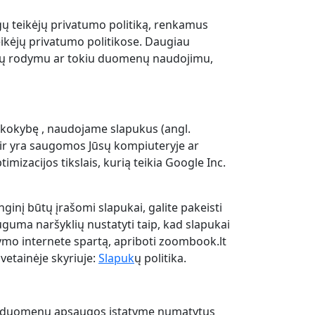
gų teikėjų privatumo politiką, renkamus
kėjų privatumo politikose. Daugiau
eklamų rodymu ar tokiu duomenų naudojimu,
ų kokybę , naudojame slapukus (angl.
 ir yra saugomos Jūsų kompiuteryje ar
mizacijos tikslais, kurią teikia Google Inc.
enginį būtų įrašomi slapukai, galite pakeisti
auguma naršyklių nustatyti taip, kad slapukai
ršymo internete spartą, apriboti zoombook.lt
vetainėje skyriuje:
Slapuk
ų politika.
ns duomenų apsaugos įstatyme numatytus