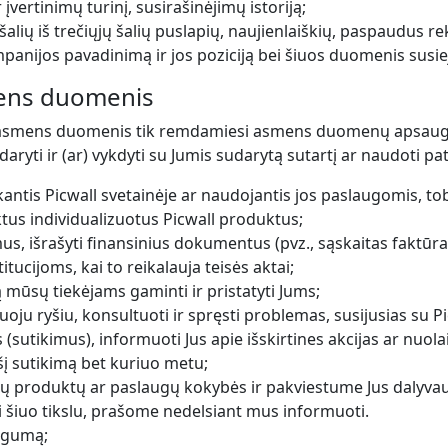
įvertinimų turinį, susirašinėjimų istoriją;
jų šalių iš trečiųjų šalių puslapių, naujienlaiškių, paspaudus
ampanijos pavadinimą ir jos poziciją bei šiuos duomenis sus
mens duomenis
asmens duomenis tik remdamiesi asmens duomenų apsaugą
udaryti ir (ar) vykdyti su Jumis sudarytą sutartį ar naudoti 
kantis Picwall svetainėje ar naudojantis jos paslaugomis, tobu
ktus individualizuotus Picwall produktus;
s, išrašyti finansinius dokumentus (pvz., sąskaitas faktūra
cijoms, kai to reikalauja teisės aktai;
 mūsų tiekėjams gaminti ir pristatyti Jums;
iuoju ryšiu, konsultuoti ir spręsti problemas, susijusias su
(sutikimus), informuoti Jus apie išskirtines akcijas ar nuola
 šį sutikimą bet kuriuo metu;
produktų ar paslaugų kokybės ir pakviestume Jus dalyvauti
iuo tikslu, prašome nedelsiant mus informuoti.
augumą;