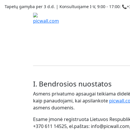
Tapetų gamyba per 3 d.d. | Konsultuojame I-V, 9:00 - 17:00: 
I. Bendrosios nuostatos
Asmens privatumo apsaugai teikiama didelė 
kaip panaudojami, kai apsilankote
picwall.c
asmens duomenis.
Esame įmonė registruota Lietuvos Respubliko
+370 611 14525, el.paštas: info@picwall.com