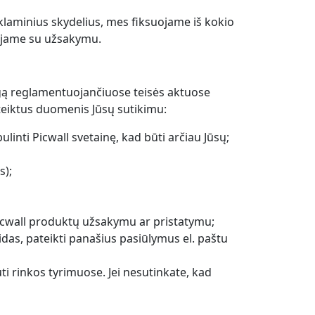
 reklaminius skydelius, mes fiksuojame iš kokio
iejame su užsakymu.
 reglamentuojančiuose teisės aktuose
pateiktus duomenis Jūsų sutikimu:
linti Picwall svetainę, kad būti arčiau Jūsų;
s);
 Picwall produktų užsakymu ar pristatymu;
idas, pateikti panašius pasiūlymus el. paštu
 rinkos tyrimuose. Jei nesutinkate, kad