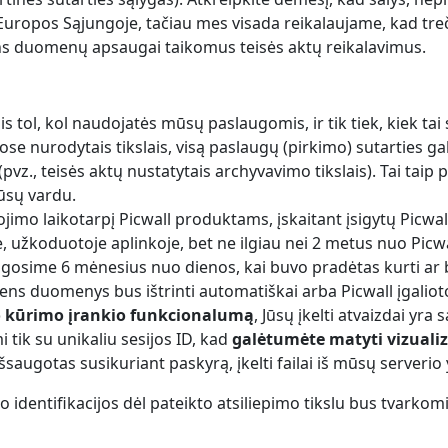
uropos Sąjungoje, tačiau mes visada reikalaujame, kad treč
s duomenų apsaugai taikomus teisės aktų reikalavimus.
l, kol naudojatės mūsų paslaugomis, ir tik tiek, kiek tai su
nurodytais tikslais, visą paslaugų (pirkimo) sutarties gali
pvz., teisės aktų nustatytais archyvavimo tikslais). Tai taip 
ūsų vardu.
gojimo laikotarpį Picwall produktams, įskaitant įsigytų Pic
 užkoduotoje aplinkoje, bet ne ilgiau nei 2 metus nuo Picwa
ugosime 6 mėnesius nuo dienos, kai buvo pradėtas kurti ar 
ns duomenys bus ištrinti automatiškai arba Picwall įgaliot
o kūrimo įrankio funkcionalumą
, Jūsų įkelti atvaizdai yra
 tik su unikaliu sesijos ID, kad
galėtumėte matyti vizualiza
saugotas susikuriant paskyrą, įkelti failai iš mūsų serverio
nto identifikacijos dėl pateikto atsiliepimo tikslu bus tvarko