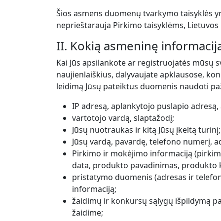
Šios asmens duomenų tvarkymo taisyklės yra t
neprieštarauja Pirkimo taisyklėms, Lietuvos
II. Kokią asmeninę informaci
Kai Jūs apsilankote ar registruojatės mūsų 
naujienlaiškius, dalyvaujate apklausose, ko
leidimą Jūsų pateiktus duomenis naudoti p
IP adresą, aplankytojo puslapio adresą, a
vartotojo vardą, slaptažodį;
Jūsų nuotraukas ir kitą Jūsų įkeltą turinį;
Jūsų vardą, pavardę, telefono numerį, a
Pirkimo ir mokėjimo informaciją (pirki
data, produkto pavadinimas, produkto 
pristatymo duomenis (adresas ir telefo
informaciją;
žaidimų ir konkursų sąlygų išpildymą pat
žaidime;