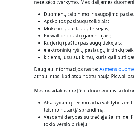
neteisėto tvarkymo. Mes dalijamės duomeni
Duomenų talpinimo ir saugojimo paslaug
Apskaitos paslaugų teikėjais;
Mokėjimų paslaugų teikėjais;
Picwall produktų gamintojais;
Kurjerių (pašto) paslaugų tiekėjais;
elektroninių ryšių paslaugų ir tinklų teik
kitiems, Jūsų sutikimu, kuris gali būti g
Daugiau informacijos rasite:
Asmens duomen
atnaujintas, kad atspindėtų naują Picwall 
Mes nesidalinsime Jūsų duomenimis su kito
Atsakydami į teismo arba valstybės instit
teismo nutartį/ sprendimą.
Vesdami derybas su trečiąja šalimi dėl 
tokio verslo pirkėjui;