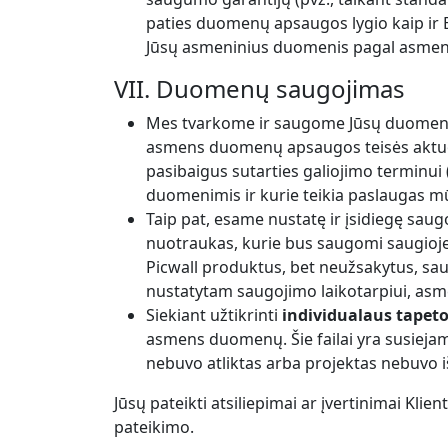
paties duomenų apsaugos lygio kaip ir E
Jūsų asmeninius duomenis pagal asmen
VII. Duomenų saugojimas
Mes tvarkome ir saugome Jūsų duomenis to
asmens duomenų apsaugos teisės aktuose 
pasibaigus sutarties galiojimo terminui (
duomenimis ir kurie teikia paslaugas m
Taip pat, esame nustatę ir įsidiegę sau
nuotraukas, kurie bus saugomi saugioje,
Picwall produktus, bet neužsakytus, sa
nustatytam saugojimo laikotarpiui, asme
Siekiant užtikrinti
individualaus tapet
asmens duomenų. Šie failai yra susiejami
nebuvo atliktas arba projektas nebuvo iš
Jūsų pateikti atsiliepimai ar įvertinimai Klie
pateikimo.