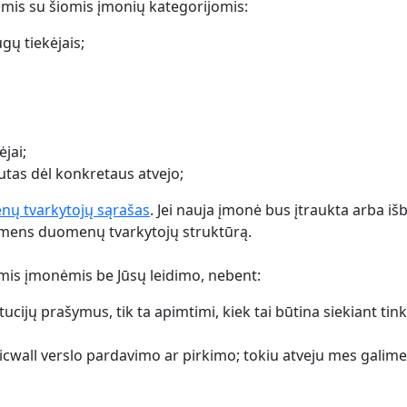
mis su šiomis įmonių kategorijomis:
ų tiekėjais;
ėjai;
autas dėl konkretaus atvejo;
ų tvarkytojų sąrašas
. Jei nauja įmonė bus įtraukta arba iš
asmens duomenų tvarkytojų struktūrą.
mis įmonėmis be Jūsų leidimo, nebent:
ucijų prašymus, tik ta apimtimi, kiek tai būtina siekiant tin
Picwall verslo pardavimo ar pirkimo; tokiu atveju mes gal