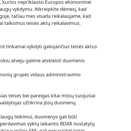
e, kurios nepriklauso Europos ekonominei
laugų vykdymu. Atkreipkite dėmesį, kad
goje, tačiau mes visada reikalaujame, kad
 taikomus teisės aktų reikalavimus.
ant tinkamai vykdyti galiojančius teisės aktus
tokiu atveju galime atskleisti duomenis
įmonių grupės vidaus administravimo
as teises bei pareigas kitai mūsų susijusiai
 valdytojas užtikrina Jūsų duomenų
laugų teikimui, duomenys gali būti
 perdavimas vyktų laikantis BDAR nustatytų
iklausančios EEE, gali nepasiūlyti tokio