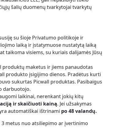
iųjų šalių duomenų tvarkytojai tvarkytų
siję su šioje Privatumo politikoje ir
ojimo laiką ir įstatymuose nustatytą laiką
pat taikoma visiems, su kuriais dalijamės Jūsų
wall produktų maketus ir jiems panaudotas
ll produkto įsigijimo dienos. Pradėtus kurti
buvo sukurtas Picwall produktas. Pasibaigus
o darbuotojo.
 saugomi laikinai, nerenkant jokių kitų
ciją ir skaičiuoti kainą
. Jei užsakymas
 yra automatiškai ištrinami
po 48 valandų.
mi 3 metus nuo atsiliepimo ar įvertinimo