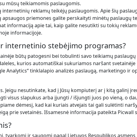
us su mūsų teikiamomis paslaugomis.
 internetinių reklamų teikėjų paslaugomis. Apie šių paslau
psaugos priemones galite perskaityti minėtų paslaugų tei
ip pat informaciją apie tai, kaip galite nesutikti su tokių r
moje informacijoje.
ir internetinio stebėjimo programas?
tainėje būtų patogesni bei tobulinti savo teikiamų paslaug
 daleles, kurios automatiškai sukuriamos naršant svetainėje
e Analytics“ tinklalapio analizės paslaugą, marketingo ir opti
us. Jeigu nesutinkate, kad į Jūsų kompiuterį ar į kitą galinį įr
ti visus slapukus arba įjungti / išjungti juos po vieną, o d
piame dėmesį, kad kai kuriais atvejais tai gali sulėtinti na
eigą prie svetainės. Išsamesnė informacija pateikta Picwall s
is?
mi, tvarkomi ir saugomi pagal Lietuvos Respublikos asme