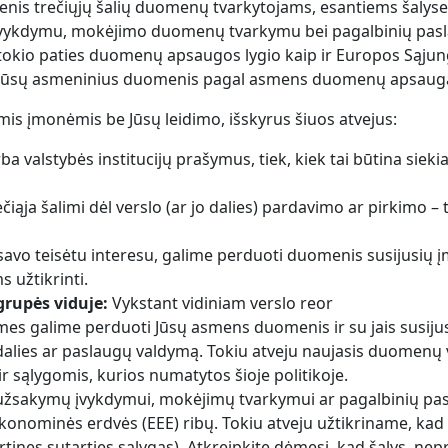
nis trečiųjų šalių duomenų tvarkytojams, esantiems šalys
ų įvykdymu, mokėjimo duomenų tvarkymu bei pagalbinių pas
i tokio paties duomenų apsaugos lygio kaip ir Europos Sąjun
tų Jūsų asmeninius duomenis pagal asmens duomenų apsaugai
is įmonėmis be Jūsų leidimo, išskyrus šiuos atvejus:
a valstybės institucijų prašymus, tiek, kiek tai būtina sieki
iąja šalimi dėl verslo (ar jo dalies) pardavimo ar pirkimo – 
avo teisėtu interesu, galime perduoti duomenis susijusių 
 užtikrinti.
grupės viduje:
Vykstant vidiniam verslo reor
es galime perduoti Jūsų asmens duomenis ir su jais susijusi
 dalies ar paslaugų valdymą. Tokiu atveju naujasis duomenų
ir sąlygomis, kurios numatytos šioje politikoje.
 užsakymų įvykdymui, mokėjimų tvarkymui ar pagalbinių pas
nominės erdvės (EEE) ribų. Tokiu atveju užtikriname, kad
tines sutarties sąlygas). Atkreipkite dėmesį, kad šalys, nepr