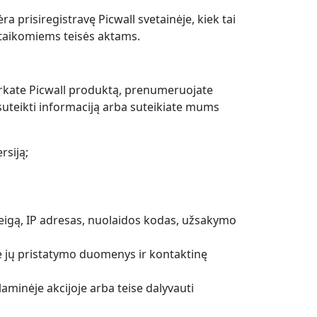
prisiregistravę Picwall svetainėje, kiek tai
 taikomiems teisės aktams.
perkate Picwall produktą, prenumeruojate
suteikti informaciją arba suteikiate mums
rsiją;
eigą, IP adresas, nuolaidos kodas, užsakymo
e jų pristatymo duomenys ir kontaktinę
aminėje akcijoje arba teise dalyvauti