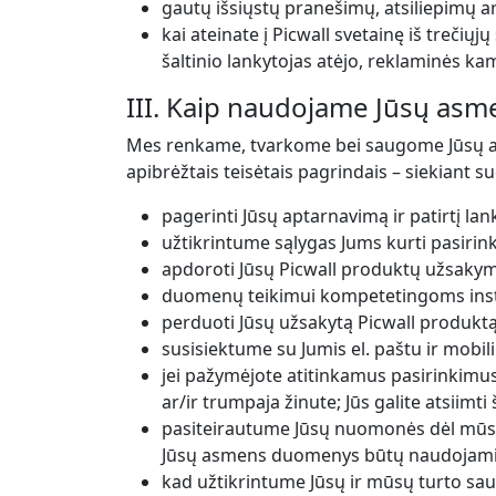
gautų išsiųstų pranešimų, atsiliepimų ar 
kai ateinate į Picwall svetainę iš trečių
šaltinio lankytojas atėjo, reklaminės k
III. Kaip naudojame Jūsų as
Mes renkame, tvarkome bei saugome Jūsų 
apibrėžtais teisėtais pagrindais – siekiant s
pagerinti Jūsų aptarnavimą ir patirtį lan
užtikrintume sąlygas Jums kurti pasirin
apdoroti Jūsų Picwall produktų užsakymu
duomenų teikimui kompetetingoms institu
perduoti Jūsų užsakytą Picwall produktą
susisiektume su Jumis el. paštu ir mobil
jei pažymėjote atitinkamus pasirinkimus 
ar/ir trumpaja žinute; Jūs galite atsiimti
pasiteirautume Jūsų nuomonės dėl mūsų 
Jūsų asmens duomenys būtų naudojami š
kad užtikrintume Jūsų ir mūsų turto s